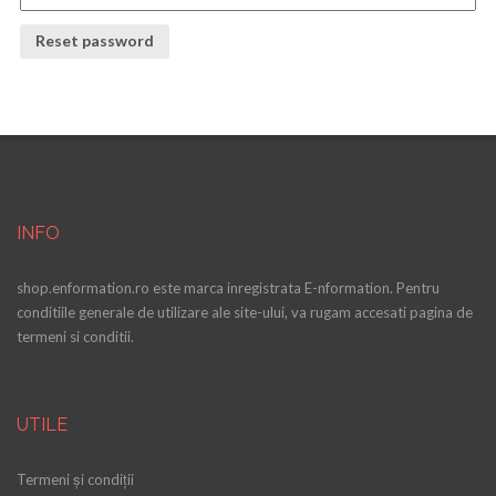
INFO
shop.enformation.ro este marca inregistrata E-nformation. Pentru
conditiile generale de utilizare ale site-ului, va rugam accesati pagina de
termeni si conditii.
UTILE
Termeni și condiții