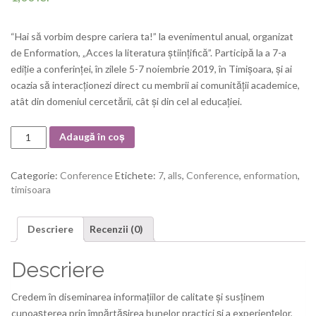
“Hai să vorbim despre cariera ta!” la evenimentul anual, organizat
de Enformation, „Acces la literatura științifică”. Participă la a 7-a
ediție a conferinței, în zilele 5-7 noiembrie 2019, în Timișoara, și ai
ocazia să interacționezi direct cu membrii ai comunității academice,
atât din domeniul cercetării, cât și din cel al educației.
Cantitate
Adaugă în coș
Categorie:
Conference
Etichete:
7
,
alls
,
Conference
,
enformation
,
timisoara
Descriere
Recenzii (0)
Descriere
Credem în diseminarea informațiilor de calitate și susținem
cunoașterea prin împărtășirea bunelor practici și a experiențelor,