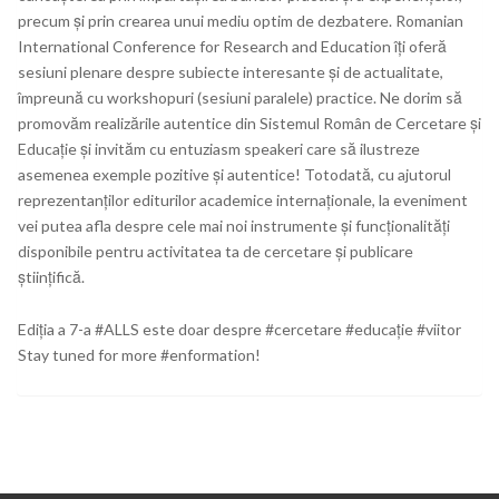
precum și prin crearea unui mediu optim de dezbatere. Romanian
International Conference for Research and Education îți oferă
sesiuni plenare despre subiecte interesante și de actualitate,
împreună cu workshopuri (sesiuni paralele) practice. Ne dorim să
promovăm realizările autentice din Sistemul Român de Cercetare și
Educație și invităm cu entuziasm speakeri care să ilustreze
asemenea exemple pozitive și autentice! Totodată, cu ajutorul
reprezentanților editurilor academice internaționale, la eveniment
vei putea afla despre cele mai noi instrumente și funcționalități
disponibile pentru activitatea ta de cercetare și publicare
științifică.
Ediția a 7-a #ALLS este doar despre #cercetare #educație #viitor
Stay tuned for more #enformation!